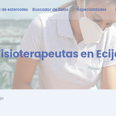
 de esteroides
Buscador de fisios
Especialidades
Fisioterapeutas en Ecij
ja