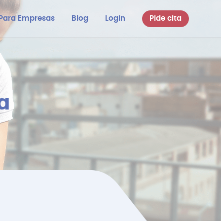
Para Empresas
Blog
Login
Pide cita
a