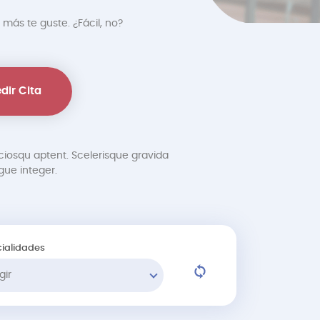
 más te guste. ¿Fácil, no?
dir Cita
ciosqu aptent. Scelerisque gravida
ue integer.
ialidades
gir