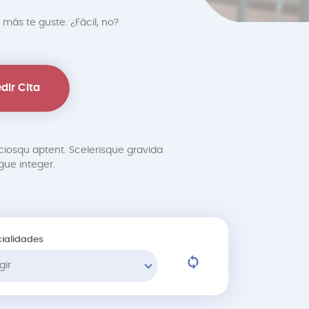
 más te guste. ¿Fácil, no?
dir Cita
ciosqu aptent. Scelerisque gravida
ue integer.
ialidades
gir