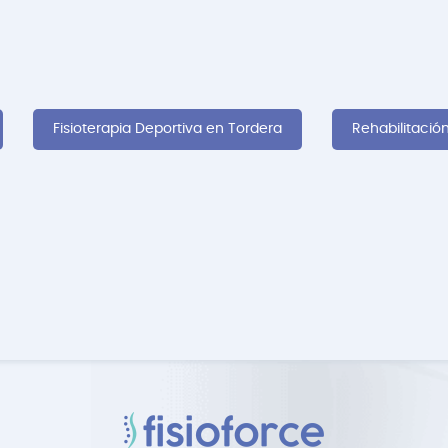
Fisioterapia Deportiva en Tordera
Rehabilitació