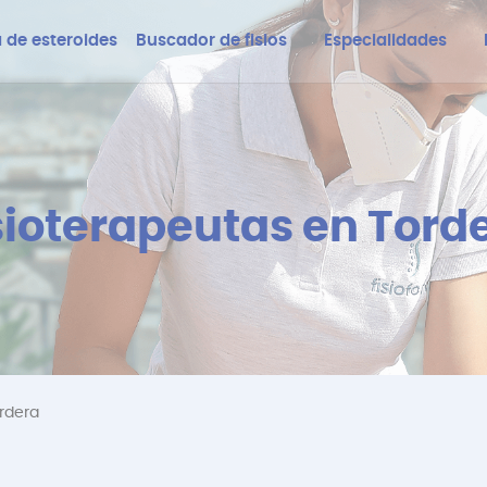
 de esteroides
Buscador de fisios
Especialidades
sioterapeutas en Tord
ordera