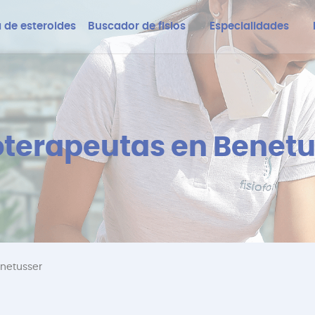
 de esteroides
Buscador de fisios
Especialidades
oterapeutas en Benet
enetusser