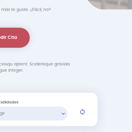
 más te guste. ¿Fácil, no?
dir Cita
ciosqu aptent. Scelerisque gravida
ue integer.
ialidades
gir