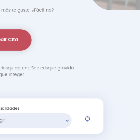
 más te guste. ¿Fácil, no?
dir Cita
ciosqu aptent. Scelerisque gravida
ue integer.
ialidades
gir