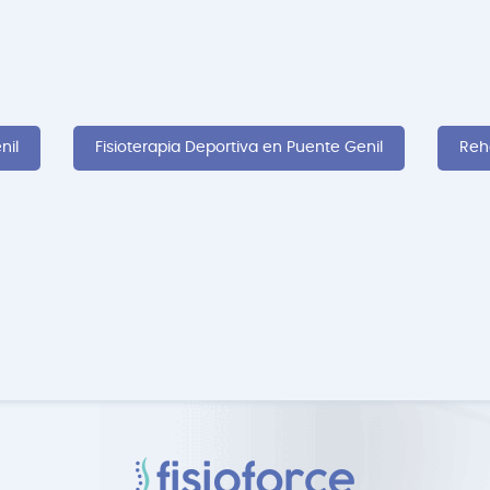
nil
Fisioterapia Deportiva en Puente Genil
Reh