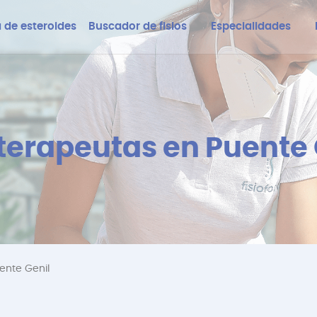
 de esteroides
Buscador de fisios
Especialidades
oterapeutas en Puente 
ente Genil