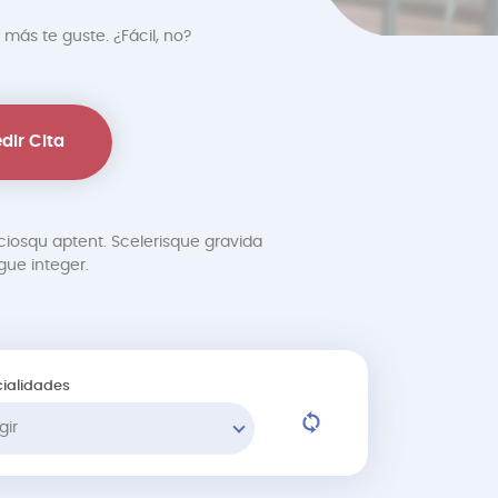
 más te guste. ¿Fácil, no?
dir Cita
ciosqu aptent. Scelerisque gravida
ue integer.
ialidades
gir