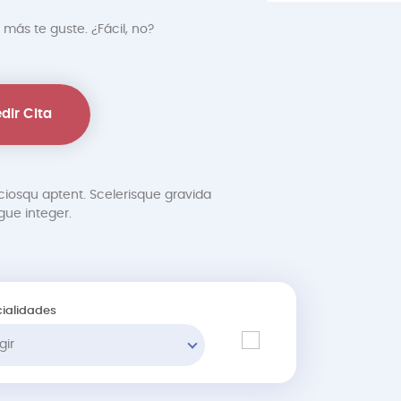
 más te guste. ¿Fácil, no?
dir Cita
ciosqu aptent. Scelerisque gravida
ue integer.
ialidades
gir