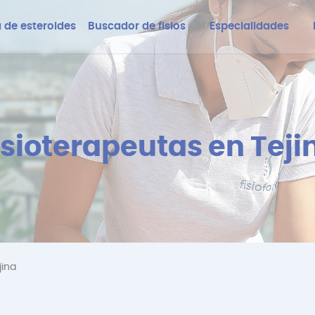
 de esteroides
Buscador de fisios
Especialidades
isioterapeutas en Teji
jina