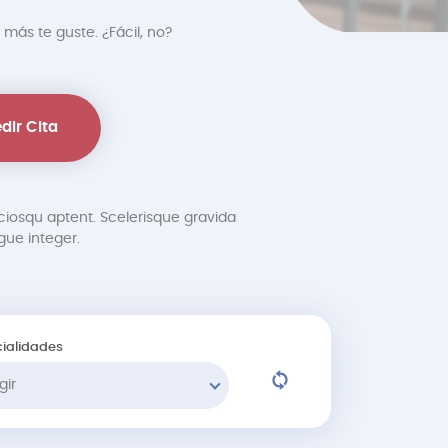
 más te guste. ¿Fácil, no?
dir Cita
ciosqu aptent. Scelerisque gravida
ue integer.
ialidades
gir