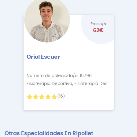
Precio/h
62€
Oriol Escuer
Número de colegiada/o: 15790
Fisioterapia Deportiva, Fisioterapia Descontractur
+5
(16)
Otras Especialidades En Ripollet