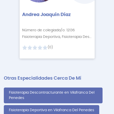
Andrea Joaquín Díaz
Número de colegiada/o: 12136
Fisioterapia Deportiva, Fisioterapia Descontractur
+2
(0)
Otras Especialidades Cerca De Mí
Fisioterapia Descontracturante en Vilafranca Del
Penedes
Fisioterapia Deportiva en Vilafranca Del Penedes