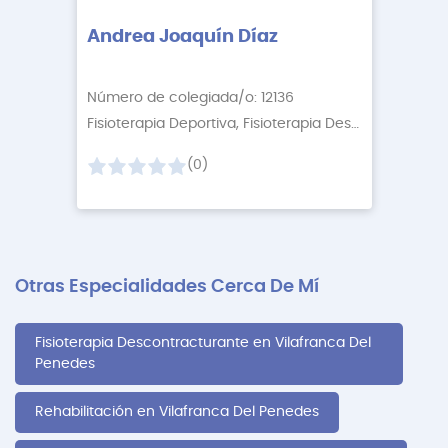
Andrea Joaquín Díaz
Número de colegiada/o: 12136
Fisioterapia Deportiva, Fisioterapia Descontractur
+2
(0)
Otras Especialidades Cerca De Mí
Fisioterapia Descontracturante en Vilafranca Del
Penedes
Rehabilitación en Vilafranca Del Penedes