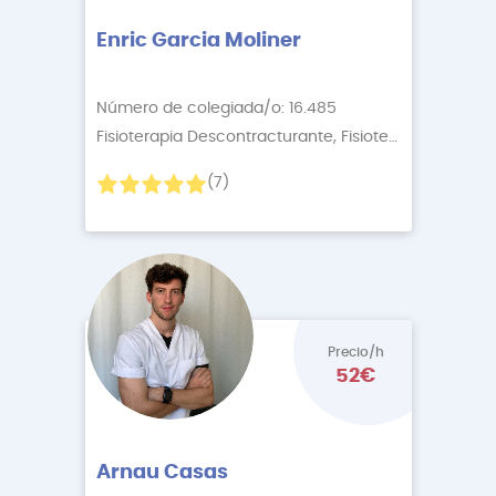
Enric Garcia Moliner
Número de colegiada/o: 16.485
Fisioterapia Descontracturante, Fisioterapia Onlin
+4
(7)
Precio/h
52€
Arnau Casas