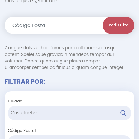
más te guste. ¿Fácil, no?
Pedir Cita
Congue duis vel hac fames porta aliquam sociosqu
aptent. Scelerisque gravida himenaeos tempor dui
volutpat. Donec quam augue platea tempor
ullamcorper semper ad finibus aliquam congue integer.
FILTRAR POR:
Ciudad
Código Postal