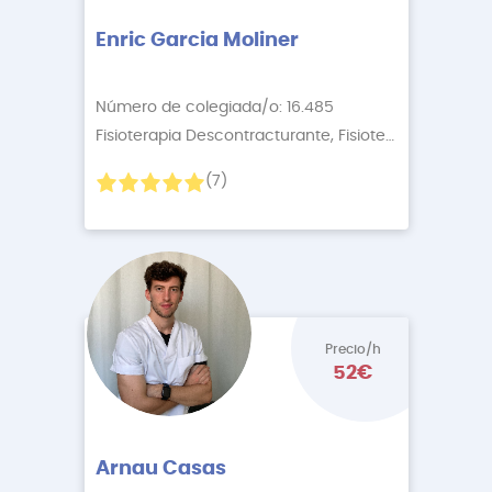
Enric Garcia Moliner
Número de colegiada/o: 16.485
Fisioterapia Descontracturante, Fisioterapia Onlin
+4
(7)
Precio/h
52€
Arnau Casas