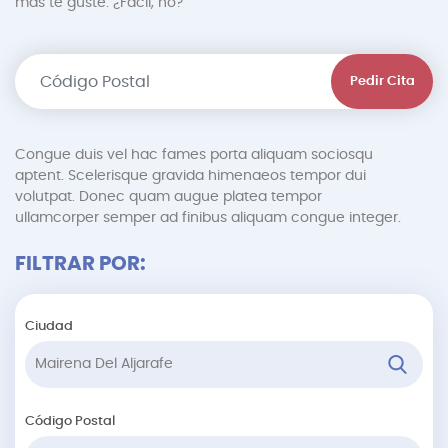
más te guste. ¿Fácil, no?
Pedir Cita
Congue duis vel hac fames porta aliquam sociosqu
aptent. Scelerisque gravida himenaeos tempor dui
volutpat. Donec quam augue platea tempor
ullamcorper semper ad finibus aliquam congue integer.
FILTRAR POR:
Ciudad
Código Postal