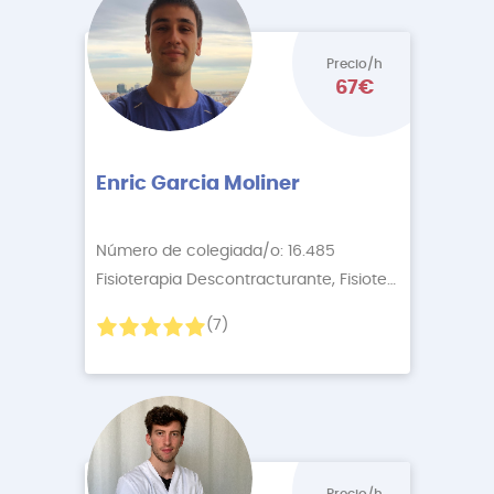
Precio/h
67€
Enric Garcia Moliner
Número de colegiada/o: 16.485
Fisioterapia Descontracturante, Fisioterapia Onlin
+4
(7)