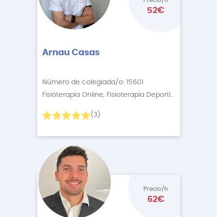
Precio/h
52€
Arnau Casas
Número de colegiada/o: 15601
Fisioterapia Online, Fisioterapia Deportiva
+3 More
(3)
Precio/h
62€