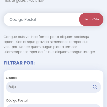
más te guste. ¿Fácil, no?
Pedir Cita
Congue duis vel hac fames porta aliquam sociosqu
aptent. Scelerisque gravida himenaeos tempor dui
volutpat. Donec quam augue platea tempor
ullamcorper semper ad finibus aliquam congue integer.
FILTRAR POR:
Ciudad
Código Postal