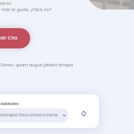
recto.
 más te guste. ¿Fácil, no?
dir Cita
at. Donec quam augue platea tempor
ialidades
sioterapia Descontracturante