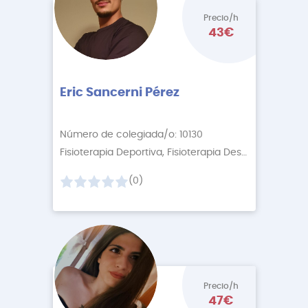
Precio/h
43€
Eric Sancerni Pérez
Número de colegiada/o: 10130
Fisioterapia Deportiva, Fisioterapia Descontractur
+2
(0)
Precio/h
47€