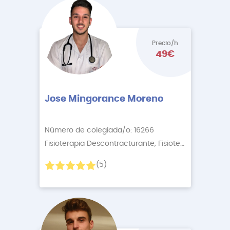
Precio/h
49€
Jose Mingorance Moreno
Número de colegiada/o: 16266
Fisioterapia Descontracturante, Fisioterapia Relaj
+4
(5)