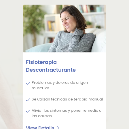
Fisioterapia
1
2
3
4
Descontracturante
Problemas y dolores de origen
1. SOLICITA ACCESO
muscular
Rellena el formulario para solicitar acceso en la plataforma
Se utilizan técnicas de terapia manual
en "Regístrate Ahora".
Aliviar los síntomas y poner remedio a
Nos pondremos en contacto contigo para proceder con la
las causas
entrevista de selección.
View Details