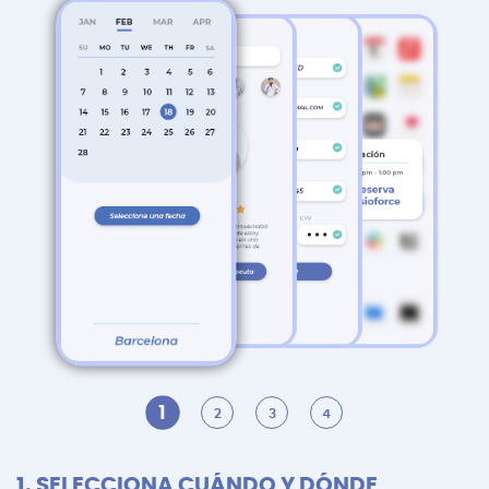
1
2
3
4
1. SELECCIONA CUÁNDO Y DÓNDE