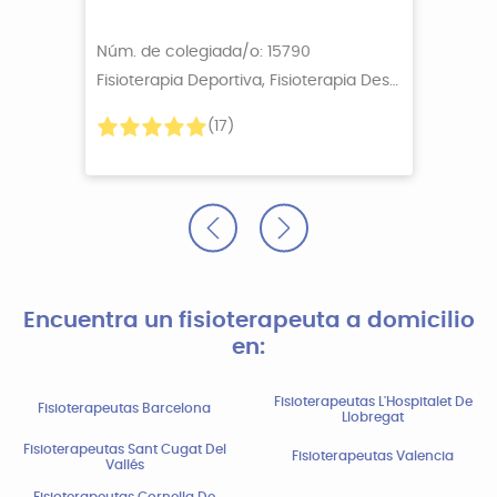
Núm. de colegiada/o: 15790
Fisioterapia Deportiva, Fisioterapia Descontractur
+5
(17)
Encuentra un fisioterapeuta a domicilio
en:
Fisioterapeutas L'Hospitalet De
Fisioterapeutas Barcelona
Llobregat
Fisioterapeutas Sant Cugat Del
Fisioterapeutas Valencia
Vallés
Fisioterapeutas Cornella De