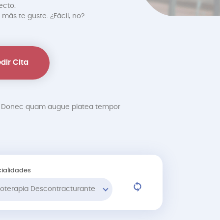
ecto.
 más te guste. ¿Fácil, no?
dir Cita
at. Donec quam augue platea tempor
ialidades
sioterapia Descontracturante