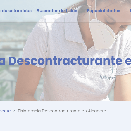
 de esteroides
Buscador de fisios
Especialidades
ia Descontracturante 
bacete
Fisioterapia Descontracturante en Albacete