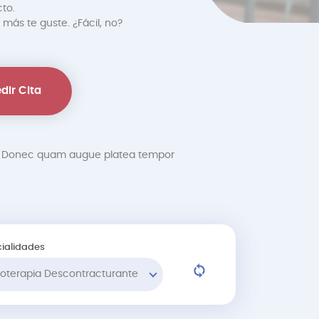
to.
 más te guste. ¿Fácil, no?
dir Cita
at. Donec quam augue platea tempor
ialidades
sioterapia Descontracturante