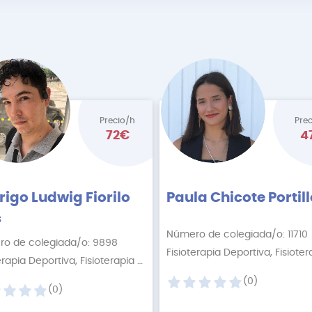
Precio/h
Pre
72€
4
rigo Ludwig Fiorilo
Paula Chicote Portil
s
Número de colegiada/o: 11710
o de colegiada/o: 9898
+1 More
Fisioterapia Deportiva, Fisioterapia Descontractur
+3 More
(0)
(0)