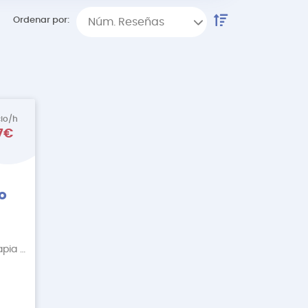
Ordenar por:
Núm. Reseñas
cio/h
7€
lo
Fisioterapia Deportiva, Fisioterapia Descontractur
+4 More