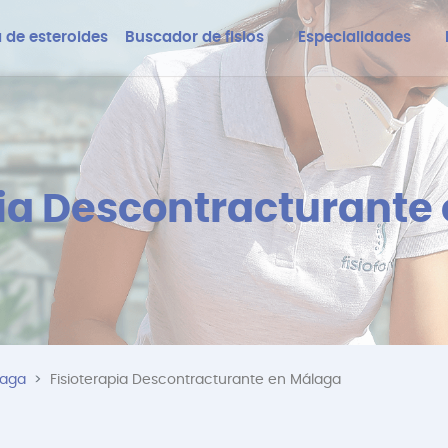
 de esteroides
Buscador de fisios
Especialidades
pia Descontracturante
laga
Fisioterapia Descontracturante en Málaga