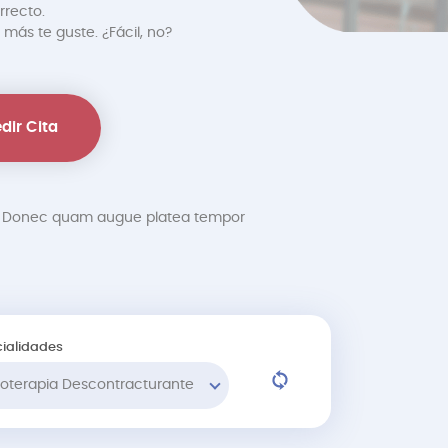
rrecto.
 más te guste. ¿Fácil, no?
dir Cita
at. Donec quam augue platea tempor
ialidades
sioterapia Descontracturante