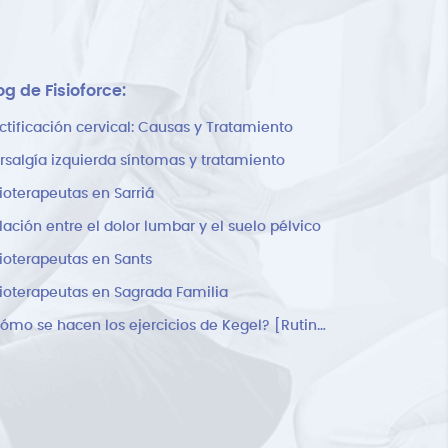
og de Fisioforce:
ctificación cervical: Causas y Tratamiento
rsalgía izquierda síntomas y tratamiento
sioterapeutas en Sarriá
lación entre el dolor lumbar y el suelo pélvico
sioterapeutas en Sants
sioterapeutas en Sagrada Familia
¿Cómo se hacen los ejercicios de Kegel? [Rutina]