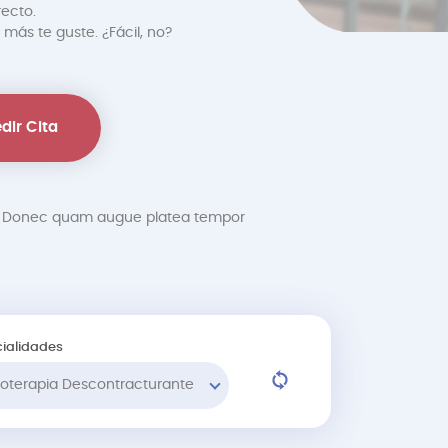
recto.
 más te guste. ¿Fácil, no?
dir Cita
at. Donec quam augue platea tempor
ialidades
sioterapia Descontracturante