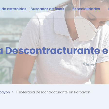
 de esteroides
Buscador de fisios
Especialidades
ia Descontracturante 
rbayon
Fisioterapia Descontracturante en Parbayon