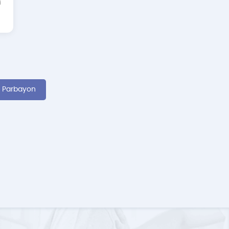
i
n Parbayon