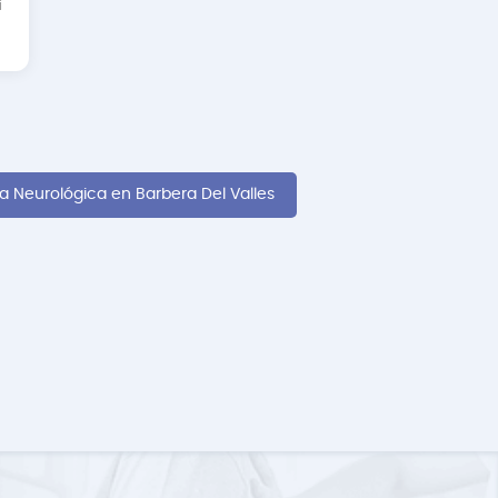
i
ia Neurológica en Barbera Del Valles