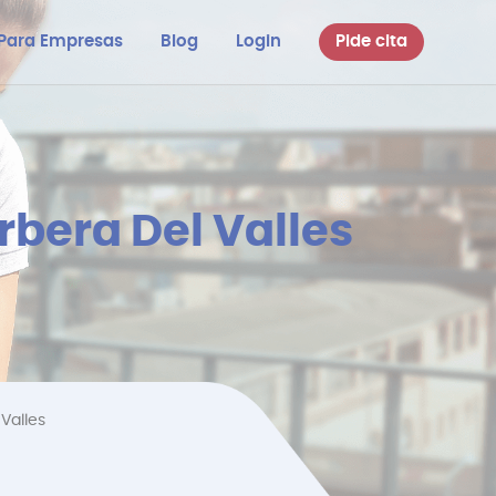
Para Empresas
Blog
Login
Pide cita
rbera Del Valles
Valles