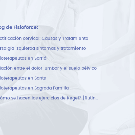
og de Fisioforce:
ctificación cervical: Causas y Tratamiento
rsalgía izquierda síntomas y tratamiento
sioterapeutas en Sarriá
lación entre el dolor lumbar y el suelo pélvico
sioterapeutas en Sants
sioterapeutas en Sagrada Familia
¿Cómo se hacen los ejercicios de Kegel? [Rutina]