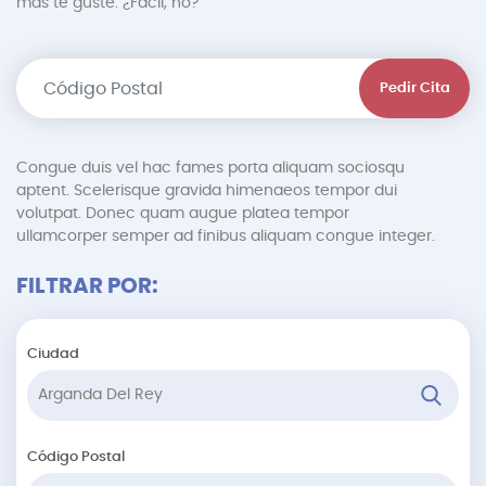
más te guste. ¿Fácil, no?
Pedir Cita
Congue duis vel hac fames porta aliquam sociosqu
aptent. Scelerisque gravida himenaeos tempor dui
volutpat. Donec quam augue platea tempor
ullamcorper semper ad finibus aliquam congue integer.
FILTRAR POR:
Ciudad
Código Postal