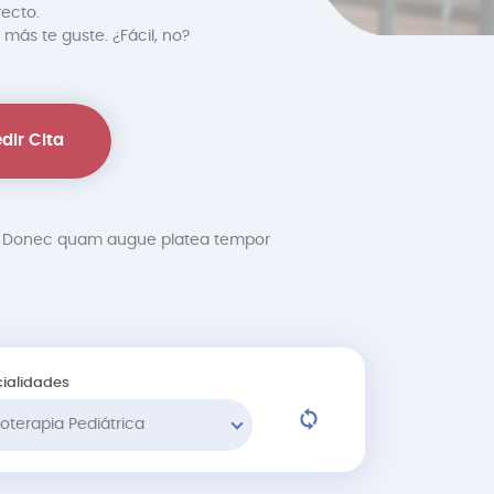
recto.
 más te guste. ¿Fácil, no?
dir Cita
at. Donec quam augue platea tempor
ialidades
sioterapia Pediátrica