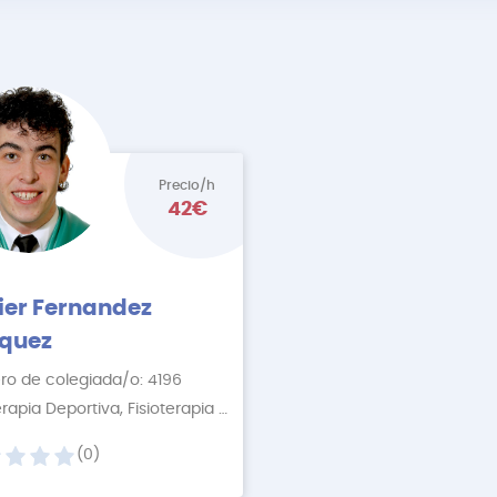
Precio/h
42€
ier Fernandez
quez
o de colegiada/o: 4196
ore
Fisioterapia Deportiva, Fisioterapia Descontractur
+6 More
(0)