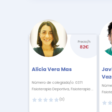
Precio/h
82€
Alicia Vera Mas
Jav
Vaz
Número de colegiada/o: 0371
Númer
Fisioterapia Deportiva, Fisioterapia Online
+2 M
(0)