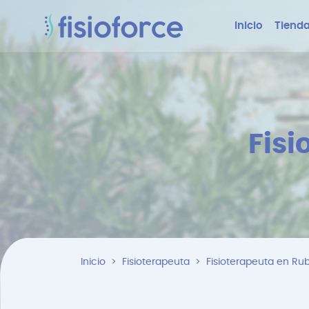
Inicio
Tienda
Fisi
Inicio
Fisioterapeuta
Fisioterapeuta en Rub