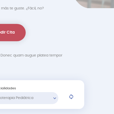
 más te guste. ¿Fácil, no?
dir Cita
at. Donec quam augue platea tempor
ialidades
sioterapia Pediátrica