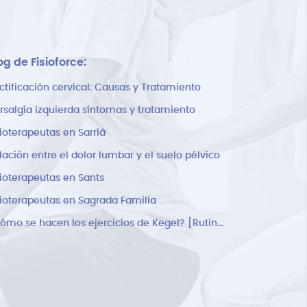
og de Fisioforce:
ctificación cervical: Causas y Tratamiento
rsalgía izquierda síntomas y tratamiento
sioterapeutas en Sarriá
lación entre el dolor lumbar y el suelo pélvico
sioterapeutas en Sants
sioterapeutas en Sagrada Familia
¿Cómo se hacen los ejercicios de Kegel? [Rutina]