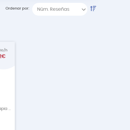
Ordenar por:
Núm. Reseñas
cio/h
2€
Fisioterapia Deportiva, Fisioterapia Descontractur
+6 More