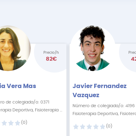
Precio/h
Pre
82€
4
cia Vera Mas
Javier Fernandez
Vazquez
o de colegiada/o: 0371
Número de colegiada/o: 4196
Fisioterapia Deportiva, Fisioterapia Online
+2 More
(0)
(0)