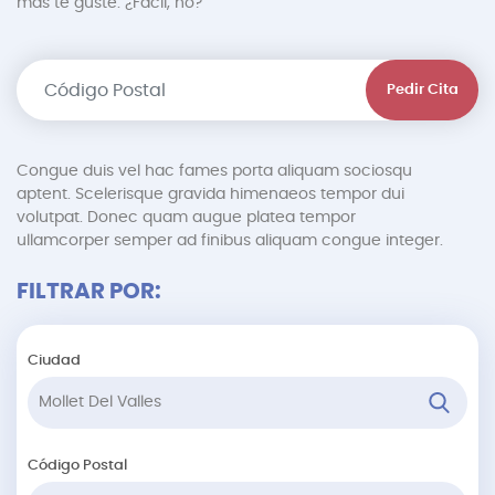
más te guste. ¿Fácil, no?
Pedir Cita
Congue duis vel hac fames porta aliquam sociosqu
aptent. Scelerisque gravida himenaeos tempor dui
volutpat. Donec quam augue platea tempor
ullamcorper semper ad finibus aliquam congue integer.
FILTRAR POR:
Ciudad
Código Postal