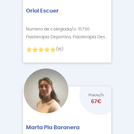
Oriol Escuer
Número de colegiada/o: 15790
Fisioterapia Deportiva, Fisioterapia Descontractur
+5
(16)
Precio/h
67€
Marta Pla Baranera