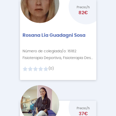
Precio/h
82€
Rosana Lía Guadagni Sosa
Número de colegiada/o: 16182
Fisioterapia Deportiva, Fisioterapia Descontractur
+5
(0)
Precio/h
37€