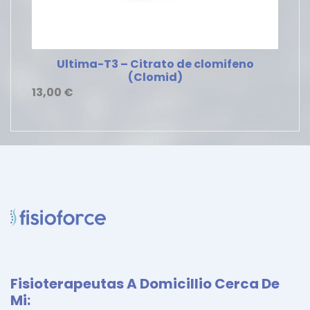
Ultima-T3 – Citrato de clomifeno
(Clomid)
13,00
€
Fisioterapeutas A Domicillio Cerca De
Mi: