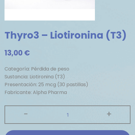
Thyro3 – Liotironina (T3)
13,00
€
Categoría: Pérdida de peso
Sustancia: Liotironina (T3)
Presentación: 25 mcg (30 pastillas)
Fabricante: Alpha Pharma
Thyro3
-
+
-
Liotironina
(T3)