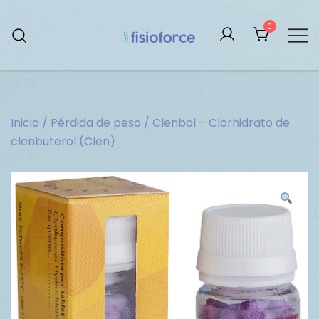
Saltar
al
0
contenido
Tienda De Esteroides
Inicio
/
Pérdida de peso
/ Clenbol – Clorhidrato de
clenbuterol (Clen)