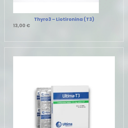
Thyro3 – Liotironina (T3)
13,00
€