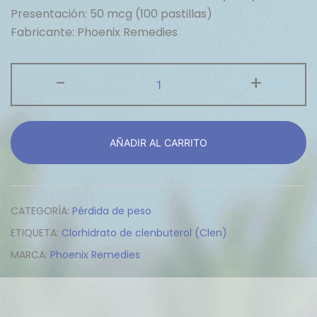
Presentación: 50 mcg (100 pastillas)
Fabricante: Phoenix Remedies
Clenbol
-
+
-
Clorhidrato
de
AÑADIR AL CARRITO
clenbuterol
(Clen)
cantidad
CATEGORÍA:
Pérdida de peso
ETIQUETA:
Clorhidrato de clenbuterol (Clen)
MARCA:
Phoenix Remedies