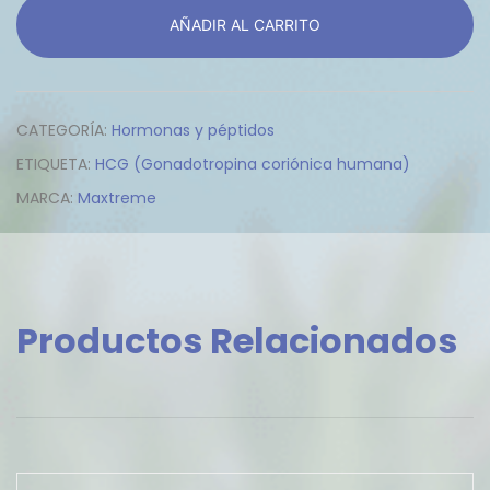
HCG
AÑADIR AL CARRITO
(Gonadotropina
coriónica
humana)
cantidad
CATEGORÍA:
Hormonas y péptidos
ETIQUETA:
HCG (Gonadotropina coriónica humana)
MARCA:
Maxtreme
Productos Relacionados