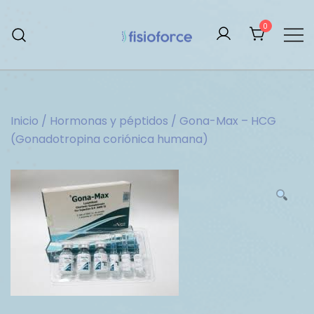
Saltar
al
0
contenido
Tienda De Esteroides
Inicio
/
Hormonas y péptidos
/ Gona-Max – HCG
(Gonadotropina coriónica humana)