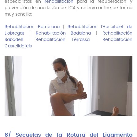
especialistas en
rehabilitación
para la recuperación y
prevención de una lesión de LCA y reserva online de forma
muy sencilla:
Rehabilitación Barcelona
|
Rehabilitación l'Hospitalet de
Llobregat
|
Rehabilitación Badalona
|
Rehabilitación
Sabadell
|
Rehabilitación Terrassa
|
Rehabilitación
Castelldefels
8/ Secuelas de la Rotura del Ligamento