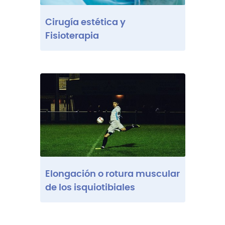
Cirugía estética y
Fisioterapia
Elongación o rotura muscular
de los isquiotibiales