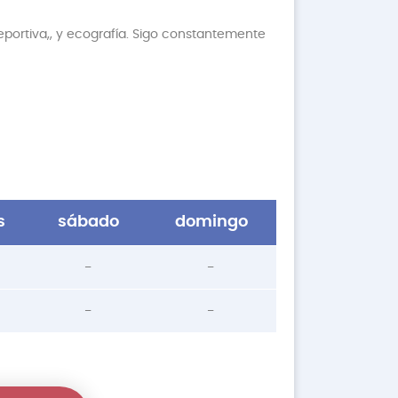
ortiva,, y ecografía. Sigo constantemente
s
sábado
domingo
-
-
-
-