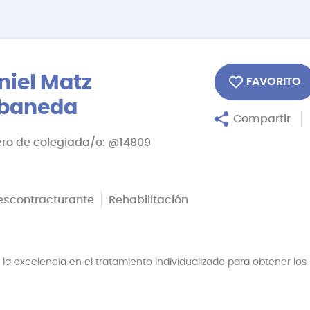
niel Matz
FAVORITO
baneda
Compartir
o de colegiada/o: @14809
Descontracturante
Rehabilitación
o la excelencia en el tratamiento individualizado para obtener l