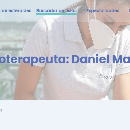
 de esteroides
Buscador de fisios
Especialidades
isioterapeuta: Daniel 
a