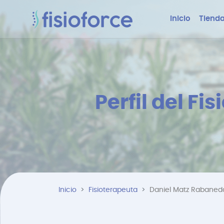
Inicio
Tienda
Perfil del F
Inicio
Fisioterapeuta
Daniel Matz Rabaned