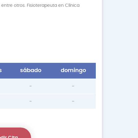
entre otros. Fisioterapeuta en Clínica
s
sábado
domingo
-
-
-
-
dir Cita