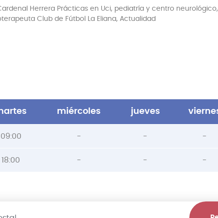
ardenal Herrera Prácticas en Uci, pediatría y centro neurológico, 
oterapeuta Club de Fútbol La Eliana, Actualidad
artes
miércoles
jueves
vierne
09:00
-
-
-
18:00
-
-
-
Pe