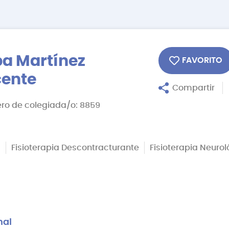
ba Martínez
FAVORITO
cente
Compartir
o de colegiada/o: 8859
a
Fisioterapia Descontracturante
Fisioterapia Neuro
nal